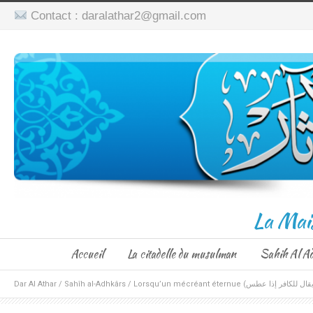
Contact : daralathar2@gmail.com
La Mai
Accueil
La citadelle du musulman
Sahih Al A
Dar Al Athar
/
Sahîh al-Adhkârs
/