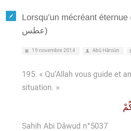
Lorsqu’un mécréant éternue (ا يقال للكافر إذا
عطس)
19 novembre 2014
Abû Hâroûn
195. « Qu’Allah vous guide et a
situation. »
ُمْ
Sahih Abi Dâwud n°5037