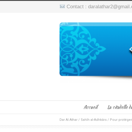
Contact : daralathar2@gmail
Accueil
La citadelle
Dar Al Athar
/
Sahîh al-Adhkârs
/