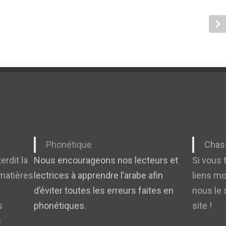
Phonétique
Chass
erdit la
Nous encourageons nos lecteurs et
Si vous 
 matières
lectrices à apprendre l’arabe afin
liens mo
d’éviter toutes les erreurs faites en
nous le 
s
phonétiques.
site !
e