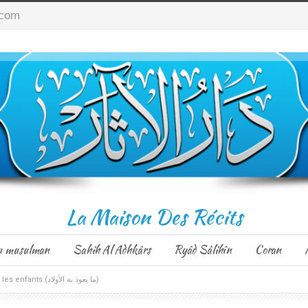
.com
La Maison Des Récits
 du musulman
Sahih Al Adhkârs
Ryâd Sâlihîn
Coran
Pour protéger les enfants (ما يعوذ به الأولاد)