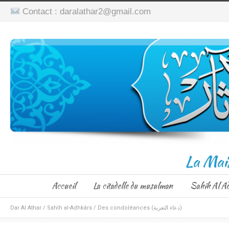
Contact : daralathar2@gmail.com
La Mai
Accueil
La citadelle du musulman
Sahih Al A
Dar Al Athar
/
Sahîh al-Adhkârs
/
Des condoléances (دعاء التعزية)