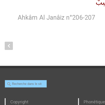
سِبْ
Ahkâm Al Janâiz n°206-207
Recherche
Copyright
Phonétiqu