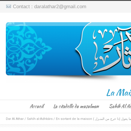
Contact : daralathar2@gmail.com
La Mai
Accueil
La citadelle du musulman
Sahih Al A
Dar Al Athar
/
Sahîh al-Adhkârs
/