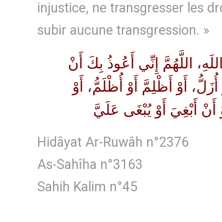
injustice, ne transgresser les d
subir aucune transgression. »
َهِ، اللَّهُمَّ إِنِّي أَعُوذُ بِكَ أَنْ
ُزَلُّ، أَوْ أَظْلِمَّ أَوْ أُظْلَمُّ، أَوْ
ْ أَنْ أَبْغِيَ أَوْ يُبْغَى عَلَيَّ
Hidâyat Ar-Ruwâh n°2376
As-Sahîha n°3163
Sahih Kalim n°45