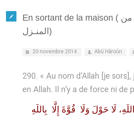
En sortant de la maison ( ما يقول إذا خرج من
المنـزل)
20 novembre 2014
Abû Hâroûn
290. « Au nom d’Allah [je sors],
en Allah. Il n’y a de force ni de
َهِ، لَا حَوْلَ وَلَا قُوَّةَ إِلَّا بِاللَهِ