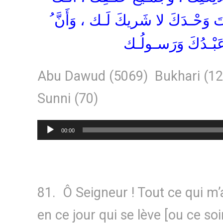
َنْـتَ وَحْـدَكَ لا شَريكَ لَـك ، وَأَنَّ
عَبْـدُكَ وَرَسـولُـك
Abu Dawud (5069) Bukhari (1201
Sunni (70)
Lecteur
00:00
audio
81. Ô Seigneur ! Tout ce qui m
en ce jour qui se lève [ou ce soi