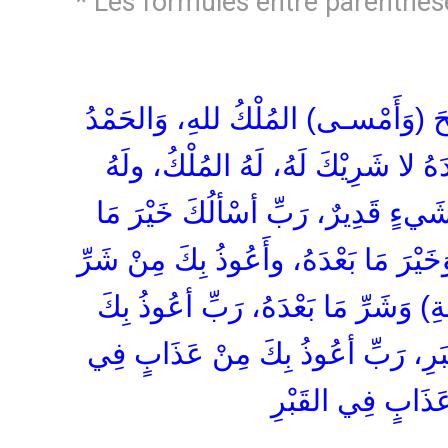
* Les formules entre parenthèses
َحَ (وَأَمْسـى) المُلْكُ للهِ، وَالحَمْدُ
ْدَهُ لا شَرِيْكَ لَهُ، لَهُ المُلْكُ، ولَهُ
َيءٍ قَدِيرٌ، رَبِّ أسْألُكَ خَيْرَ مَا
َخَيْرَ مَا بَعْدَهُ، وأَعُوذُ بِكَ مِنْ شَرِّ
ةِ) وَشَرِّ مَا بَعْدَهُ، رَبِّ أعُوذُ بِكَ
رِ، رَبِّ أعُوذُ بِكَ مِنْ عَذَابٍ فِي
عَذَابٍ فِي القَبْرِ