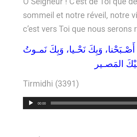
Ô Seigneur ! C’est de Toi que d
sommeil et notre réveil, notre v
c’est vers Toi que nous serons 
َ أَصْـبَحْنا، وَبِكَ نَحْـيا، وَبِكَ نَمـوتُ
َـيْكَ المَصـير
Tirmidhi (3391)
Lecteur
00:00
audio