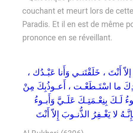
couchant et meurt lors de cette
Paradis. Et il en est de même po
prononce en se réveillant.
هَ إلاّ أَنْتَ ، خَلَقْتَنـي وَأَنا عَبْـدُك
دِكَ ما اسْتَـطَعْـت ، أَعـوذُبِكَ مِنْ
 لَـكَ بِنِعْـمَتِـكَ عَلَـيَّ وَأَبـوءُ
َـهُ لا يَغْـفِرُ الذُّنـوبَ إِلاّ أَنْتَ