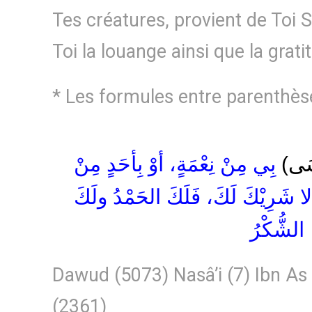
Tes créatures, provient de Toi S
Toi la louange ainsi que la grati
* Les formules entre parenthèses
(َى
بِي مِنْ نِعْمَةٍ، أوْ بِأحَدٍ مِنْ
ا شَرِيْكَ لَكَ، فَلَكَ الحَمْدُ ولَكَ
الشُّكْرُ
Dawud (5073) Nasâ’i (7) Ibn As
(2361)