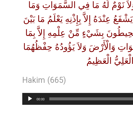
 وَلاَ نَوْمٌ لَّهُ مَا فِي السَّمَوَاتِ وَمَا
ُ عِنْدَهُ إِلاَّ بِإِذْنِهِ يَعْلَمُ مَا بَيْنَ
يُحِيطُونَ بِشَيْءٍ مِّنْ عِلْمِهِ إِلاَّ بِمَا
َاتِ وَالْأَرْضَ وَلاَ يَؤُودُهُ حِفْظُهُمَا
لْعَلِيُّ الْعَظِيمُ
Hakim (665)
Lecteur
00:00
audio