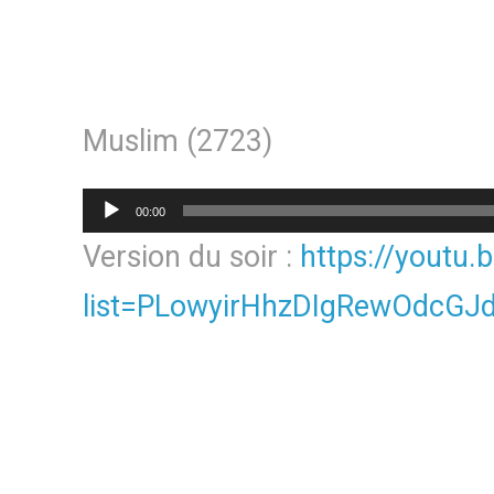
Muslim (2723)
Lecteur
00:00
audio
Version du soir :
https://youtu.
list=PLowyirHhzDIgRewOdcGJ