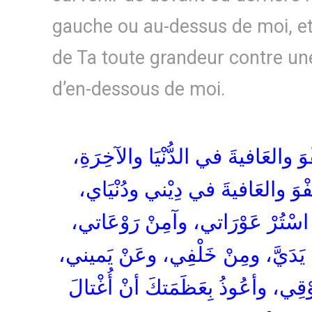
gauche ou au-dessus de moi, et
de Ta toute grandeur contre une
d’en-dessous de moi.
فْوَ والعَافيةَ في الدُّنْيَا والآخِرَةِ
عَفْوَ والعَافيةَ في دِيْني ودُنْيَاي
 اسْتُرْ عَوْرَاتي، وآمِنْ رَوْعَاتي
ِ يَدَيَّ، ومِنْ خَلْفِي، وعَنْ يَميني
ِي، وأعُوذُ بِعَظَمَتكَ أنْ أُغْتالَ