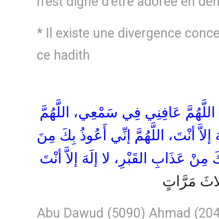
n’est digne d’être adorée en deho
* Il existe une divergence conce
ce hadith
 اللَّهُمَّ عَافِنِي فِي سَمْعِي، اللَّهُمَّ
اَّ أنْتَ، اللَّهُمَّ إنِّي أَعُوذُ بِكَ مِنَ
َ مِنْ عَذَابِ القَبْرِ، لا إلَهَ إلاَّ أنْتَ
لاثَ مَرَّاتٍ
Abu Dawud (5090) Ahmad (2043