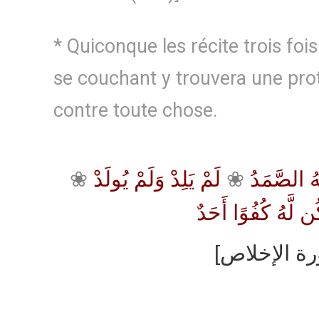
* Quiconque les récite trois fois
se couchant y trouvera une prot
contre toute chose.
❀
لَمْ يَلِدْ وَلَمْ يُولَدْ
❀
ُ الصَّمَدُ
ُن لَّهُ كُفُوًا أَحَدٌ