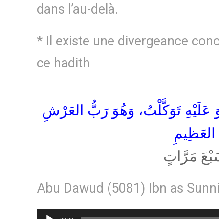
dans l’au-delà.
* Il existe une divergeance conc
ce hadith
َ عَلَيْهِ تَوَكَّلْتُ، وَهُوَ رَبُّ العَرْشِ
العَظِيمِ
بْعَ مَرَّاتٍ
Abu Dawud (5081) Ibn as Sunni
Lecteur