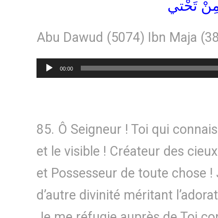
ِنْ تَحْتي
Abu Dawud (5074) Ibn Maja (3
Lecteur
00:00
audio
85. Ô Seigneur ! Toi qui connais
et le visible ! Créateur des cieux
et Possesseur de toute chose ! J’
d’autre divinité méritant l’adora
Je me réfugie auprès de Toi co