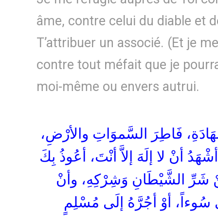
âme, contre celui du diable et d
T’attribuer un associé. (Et je m
contre tout méfait que je pourr
moi-même ou envers autrui.
لشَّهَادَةِ، فَاطِرَ السَّموَاتِ والأرْضِ
شْهَدُ أنْ لا إلَهَ إلاَّ أنْتَ، أعُوذُ بِكَ
 شَرِّ الشَّيْطَانِ وَشِرْكِهِ، وأنْ
سُوءاً، أوْ أجُرَّهُ إلَى مُسْلِمٍ