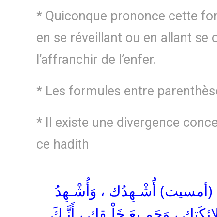
* Quiconque prononce cette for
en se réveillant ou en allant se
l’affranchir de l’enfer.
* Les formules entre parenthèses
* Il existe une divergence conce
ce hadith
ْتُ (أمسيت) أَُشْـهِدُك ، وَأُشْـهِدُ
ئِكَتِك ، وَجَمـيعَ خَلْـقِك ، أَنَّـكَ