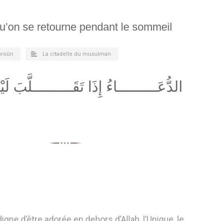
u’on se retourne pendant le sommeil
âroûn
La citadelle du musulman
ـــاءُ إِذَا تَقَـــــــــلَّبَ لَيْــــــــــلاً
digne d’être adorée en dehors d’Allah, l’Unique, le