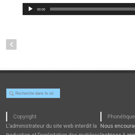
Lecteur
00:00
audio
Recherche
Copyright
Phonétiqu
L’administrateur du site web interdit la
Nous encourag
traduction et l’exploitation des matières
lectrices à app