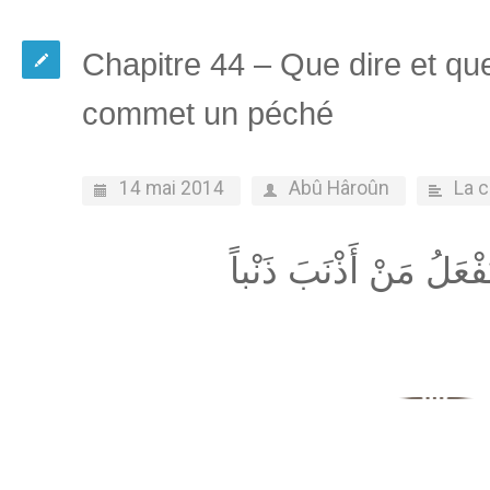
Chapitre 44 – Que dire et que
commet un péché
14 mai 2014
Abû Hâroûn
La 
ْعَلُ مَنْ أَذْنَبَ ذَنْباً