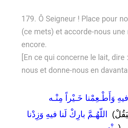
179. Ô Seigneur ! Place pour n
(ce mets) et accorde-nous une 
encore.
[En ce qui concerne le lait, dire 
nous et donne-nous en davanta
فيهِ وَأَطْـعِمْنا خَـيْراً مِنْـه
ْيَقُلْ
اللّهُـمَّ بارِكْ لَنا فيهِ وَزِدْنا
مِنْه
)