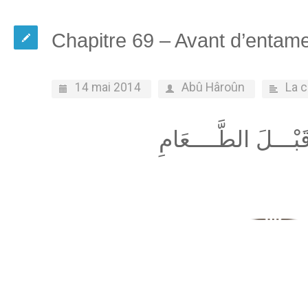
Chapitre 69 – Avant d’entam
14 mai 2014
Abû Hâroûn
La 
قَبْـــلَ الطَّــــعَامِ