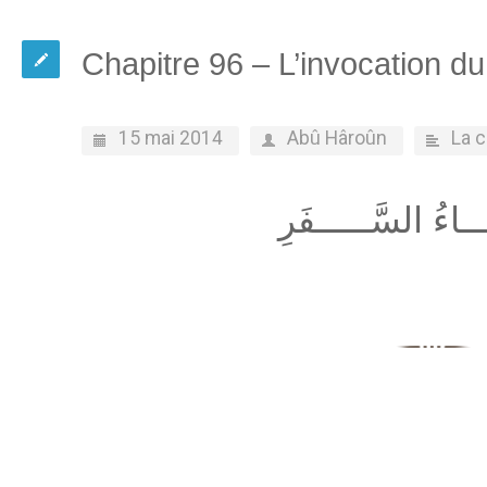
Chapitre 96 – L’invocation d
15 mai 2014
Abû Hâroûn
La 
ــاءُ السَّـــــفَرِ