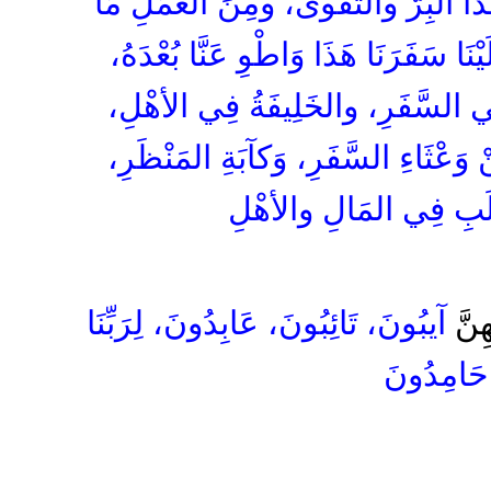
َذَا البِرَّ والتَّقْوى، ومِنَ العَمَلِ مَا
يْنَا سَفَرَنَا هَذَا وَاطْوِ عَنَّا بُعْدَهُ
فِي السَّفَرِ، والخَلِيفَةُ فِي الأهْلِ
نْ وَعْثَاءِ السَّفَرِ، وَكآبَةِ المَنْظَرِ
لَبِ فِي المَالِ والأهْلِ
ِنَّ
آيبُونَ، تَائِبُونَ، عَابِدُونَ، لِرَبِّنَا
حَامِدُونَ