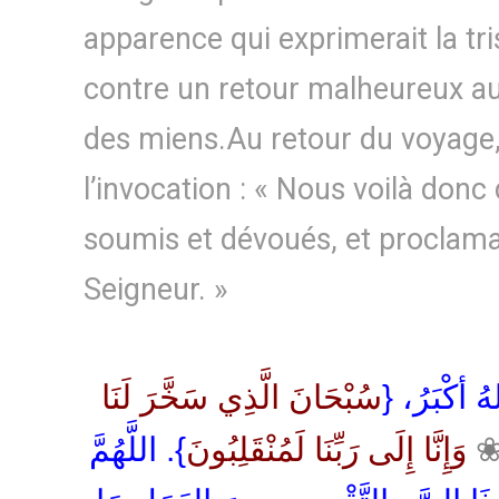
apparence qui exprimerait la tri
contre un retour malheureux a
des miens.Au retour du voyage,
l’invocation : « Nous voilà donc
soumis et dévoués, et proclama
Seigneur. »
اللهُ أكْبَرُ
سُبْحَانَ الَّذِي سَخَّرَ لَنَا
وَإِنَّا إِلَى رَبِّنَا لَمُنْقَلِبُونَ
}. اللَّهُمَّ