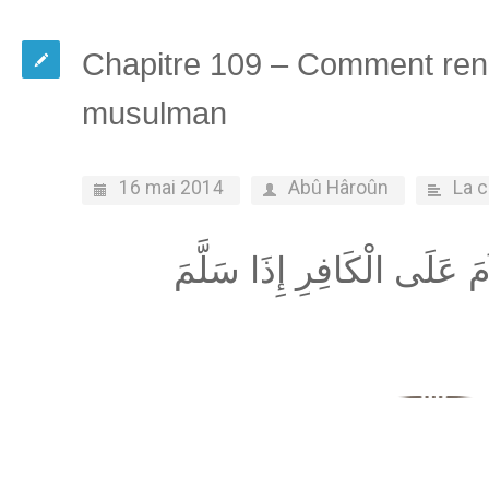
Chapitre 109 – Comment rend
musulman
16 mai 2014
Abû Hâroûn
La 
مَ عَلَى الْكَافِرِ إِذَا سَلَّمَ