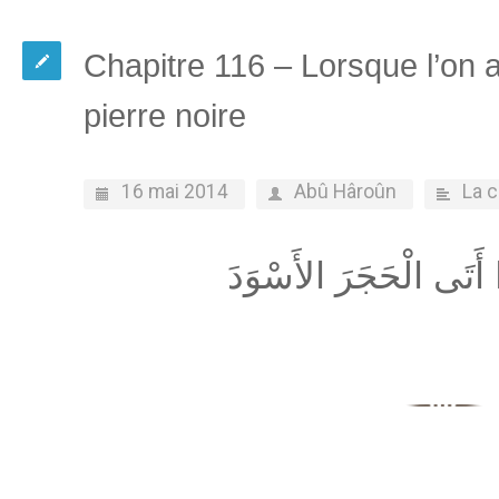
Chapitre 116 – Lorsque l’on a
pierre noire
16 mai 2014
Abû Hâroûn
La 
َا أَتَى الْحَجَرَ الأَسْوَدَ