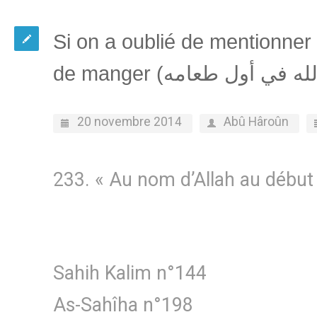
Si on a oublié de mentionner
20 novembre 2014
Abû Hâroûn
233. « Au nom d’Allah au début e
Sahih Kalim n°144
As-Sahîha n°198