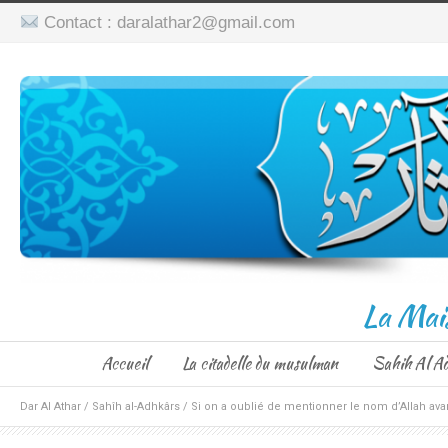
Contact : daralathar2@gmail.com
La Mai
Accueil
La citadelle du musulman
Sahih Al A
Dar Al Athar
/
Sahîh al-Adhkârs
/